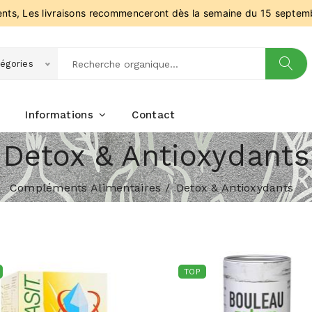
ients, Les livraisons recommenceront dès la semaine du 15 septem
égories
Informations
Contact
Detox & Antioxydants
Compléments Alimentaires
Detox & Antioxydants
TOP