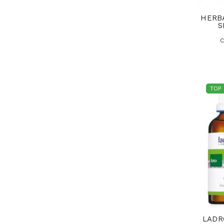
HERB
S
C
TOP
LADR