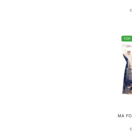
C
TOP
MA FO
C