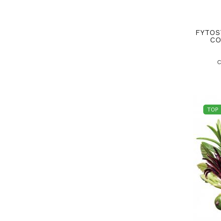
FYTOS
CO
C
TOP