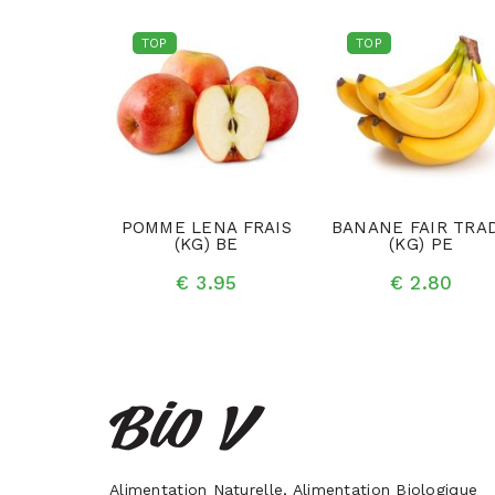
TOP
TOP
S (KG) IT
POMME LENA FRAIS
BANANE FAIR TRA
(KG) BE
(KG) PE
.25
€ 3.95
€ 2.80
Alimentation Naturelle, Alimentation Biologique