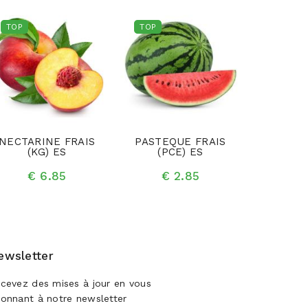
TOP
TOP
TOP
NECTARINE FRAIS
PASTEQUE FRAIS
KIWI FR
(KG) ES
(PCE) ES
€ 
€ 6.85
€ 2.85
ewsletter
cevez des mises à jour en vous
onnant à notre newsletter