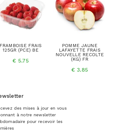
FRAMBOISE FRAIS
POMME JAUNE
NOIX DE
125GR (PCE) BE
LAFAYETTE FRAIS
EN COQ
NOUVELLE RECOLTE
(K
(KG) FR
€ 5.75
€ 
€ 3.85
ewsletter
cevez des mises à jour en vous
onnant à notre newsletter
bdomadaire pour recevoir les
rnières