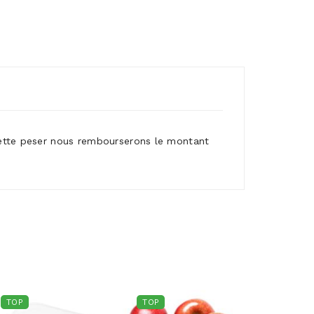
quette peser nous rembourserons le montant
TOP
TOP
TOP