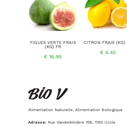
AIS (PCE)
FIGUES VERTE FRAIS
CITRON FRAIS (KG)
R
(KG) FR
€ 4.45
.99
€ 16.95
Alimentation Naturelle, Alimentation Biologique
Adresse:
Rue Vanderkindere 158, 1180 Uccle