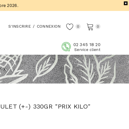
bre 2026.
S'INSCRIRE
/
CONNEXION
0
0
02 345 18 20
Service client
BFX
ULET (+-) 330GR "PRIX KILO"