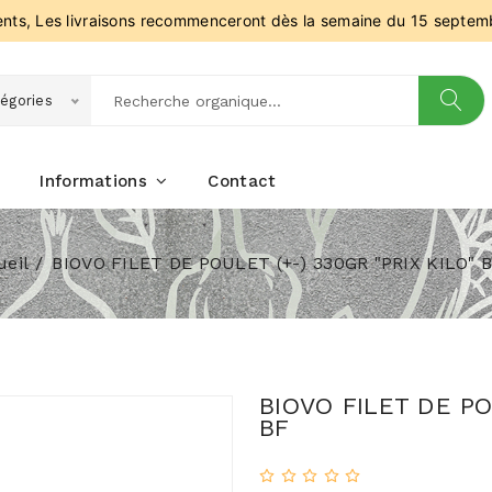
ients, Les livraisons recommenceront dès la semaine du 15 septem
égories
Informations
Contact
ueil
BIOVO FILET DE POULET (+-) 330GR "PRIX KILO" 
BIOVO FILET DE PO
BF