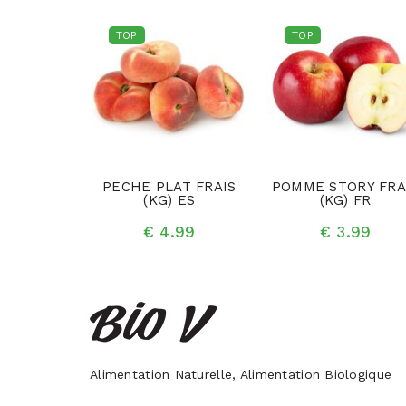
TOP
TOP
AIS (PCE)
PECHE PLAT FRAIS
POMME STORY FRA
E
(KG) ES
(KG) FR
.70
€ 4.99
€ 3.99
Alimentation Naturelle, Alimentation Biologique