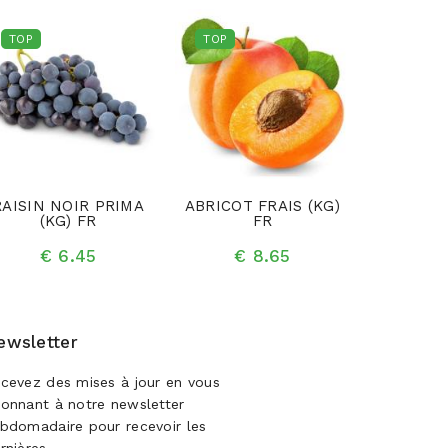
TOP
TOP
TOP
RAISIN NOIR PRIMA
ABRICOT FRAIS (KG)
ORANGE A
(KG) FR
FR
(K
€ 6.45
€ 8.65
€ 
ewsletter
cevez des mises à jour en vous
onnant à notre newsletter
bdomadaire pour recevoir les