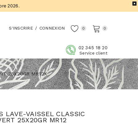
bre 2026.
S'INSCRIRE
/
CONNEXION
0
0
02 345 18 20
Service client
ERT 25X20GR MR12X
 LAVE-VAISSEL CLASSIC
VERT 25X20GR MR12