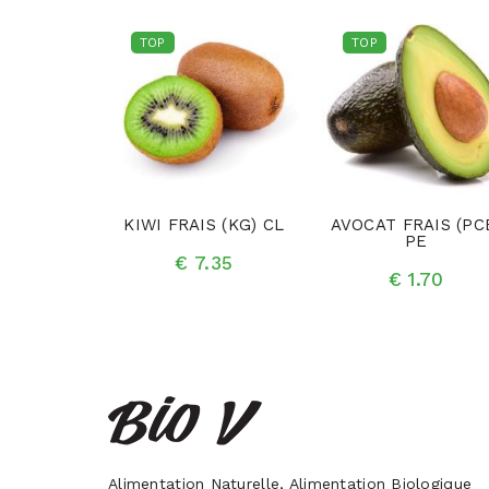
TOP
TOP
AIS (PCE)
KIWI FRAIS (KG) CL
AVOCAT FRAIS (PC
R
PE
€ 7.35
.75
€ 1.70
Alimentation Naturelle, Alimentation Biologique