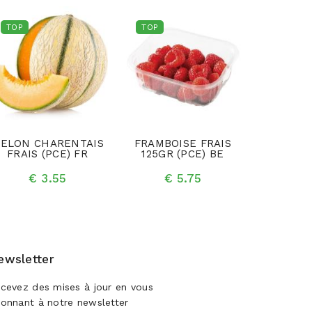
TOP
TOP
TOP
ELON CHARENTAIS
FRAMBOISE FRAIS
PECHE P
FRAIS (PCE) FR
125GR (PCE) BE
(K
€ 3.55
€ 5.75
€ 
ewsletter
cevez des mises à jour en vous
onnant à notre newsletter