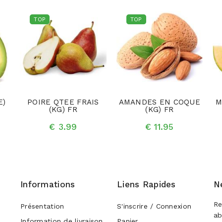
TOP
TOP
E)
POIRE QTEE FRAIS
AMANDES EN COQUE
M
(KG) FR
(KG) FR
€ 3.99
€ 11.95
Informations
Liens Rapides
N
Re
Présentation
S'inscrire / Connexion
ab
Information de livraison
Panier