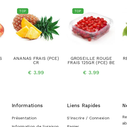
TOP
TOP
S
ANANAS FRAIS (PCE)
GROSEILLE ROUGE
R
CR
FRAIS 125GR (PCE) BE
€ 3.99
€ 3.99
Informations
Liens Rapides
N
Re
Présentation
S'inscrire / Connexion
ab
Information de livraison
Panier