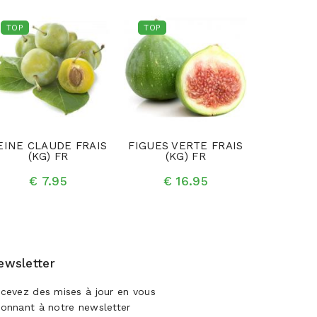
TOP
TOP
TOP
EINE CLAUDE FRAIS
FIGUES VERTE FRAIS
POMM
(KG) FR
(KG) FR
LAFAYE
NOUVELL
(K
€ 7.95
€ 16.95
€ 
ewsletter
cevez des mises à jour en vous
onnant à notre newsletter