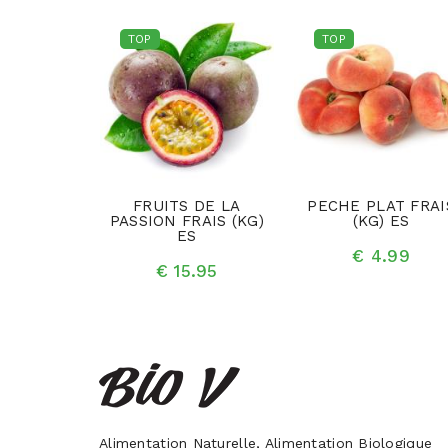
TOP
TOP
E FRAIS
FRUITS DE LA
PECHE PLAT FRAI
PCE) BE
PASSION FRAIS (KG)
(KG) ES
ES
.75
€ 4.99
€ 15.95
Alimentation Naturelle, Alimentation Biologique