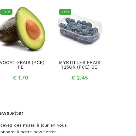
TOP
TOP
TOP
VOCAT FRAIS (PCE)
MYRTILLES FRAIS
BANANE 
PE
125GR (PCE) BE
(K
€ 1.70
€ 2.45
€ 
ewsletter
cevez des mises à jour en vous
onnant à notre newsletter