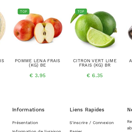
TOP
TOP
IS
POMME LENA FRAIS
CITRON VERT LIME
A
(KG) BE
FRAIS (KG) BR
€ 3.95
€ 6.35
Informations
Liens Rapides
N
Re
Présentation
S'inscrire / Connexion
ab
Information de livraison
Panier