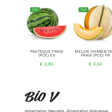
TOP
TOP
S (KG) CL
PASTEQUE FRAIS
MELON CHARENTA
(PCE) ES
FRAIS (PCE) FR
.35
€ 2.85
€ 3.55
Alimentation Naturelle, Alimentation Biologique