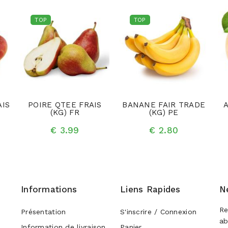
TOP
TOP
AIS
POIRE QTEE FRAIS
BANANE FAIR TRADE
A
(KG) FR
(KG) PE
€ 3.99
€ 2.80
Informations
Liens Rapides
N
Re
Présentation
S'inscrire / Connexion
ab
Information de livraison
Panier