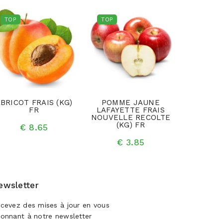
TOP
TOP
TOP
BRICOT FRAIS (KG)
POMME JAUNE
NOIX DE
FR
LAFAYETTE FRAIS
EN COQ
NOUVELLE RECOLTE
(K
(KG) FR
€ 8.65
€ 
€ 3.85
ewsletter
cevez des mises à jour en vous
onnant à notre newsletter