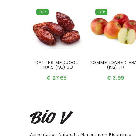
TOP
TOP
AIS (KG)
DATTES MEDJOOL
POMME IDARED FR
R
FRAIS (KG) JO
(KG) FR
.75
€ 27.65
€ 3.99
Alimentation Naturelle, Alimentation Biologique