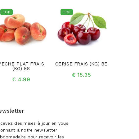
TOP
TOP
TOP
PECHE PLAT FRAIS
CERISE FRAIS (KG) BE
MURES F
(KG) ES
(P
€ 15.35
€ 4.99
€ 
ewsletter
cevez des mises à jour en vous
onnant à notre newsletter
bdomadaire pour recevoir les