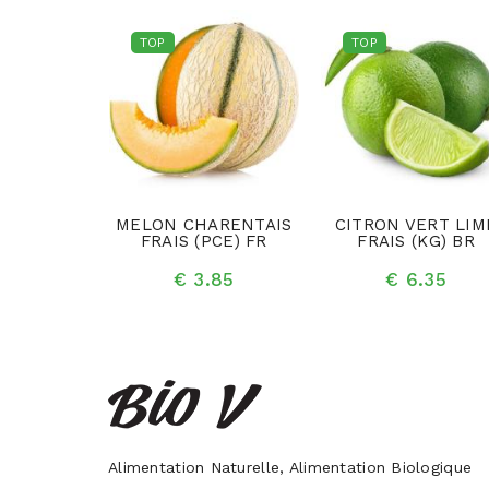
TOP
TOP
RTE FRAIS
MELON CHARENTAIS
CITRON VERT LIM
 FR
FRAIS (PCE) FR
FRAIS (KG) BR
.95
€ 3.85
€ 6.35
Alimentation Naturelle, Alimentation Biologique