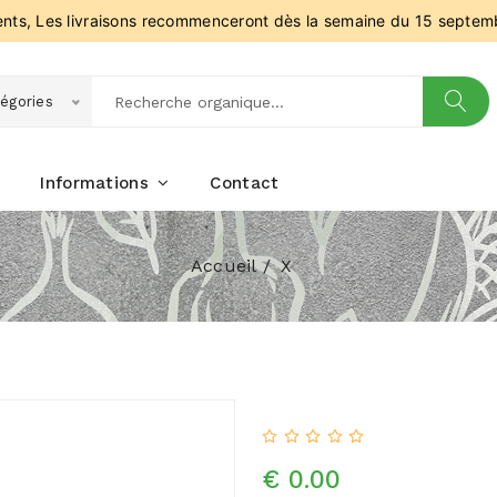
ients, Les livraisons recommenceront dès la semaine du 15 septem
égories
Informations
Contact
Accueil
X
€ 0.00