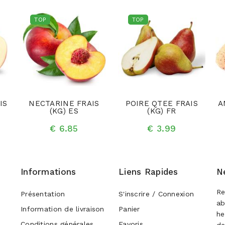
TOP
TOP
IS
NECTARINE FRAIS
POIRE QTEE FRAIS
A
(KG) ES
(KG) FR
€ 6.85
€ 3.99
Informations
Liens Rapides
N
Re
Présentation
S'inscrire / Connexion
ab
Information de livraison
Panier
he
Conditions générales
Favoris