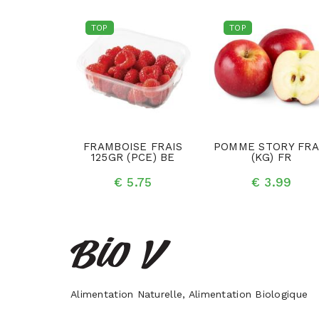
TOP
TOP
ROUGES
FRAMBOISE FRAIS
POMME STORY FRA
KG) ES
125GR (PCE) BE
(KG) FR
.95
€ 5.75
€ 3.99
Alimentation Naturelle, Alimentation Biologique