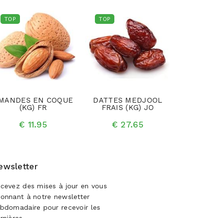
TOP
TOP
TOP
MANDES EN COQUE
DATTES MEDJOOL
KIWI FR
(KG) FR
FRAIS (KG) JO
€ 
€ 11.95
€ 27.65
ewsletter
cevez des mises à jour en vous
onnant à notre newsletter
bdomadaire pour recevoir les