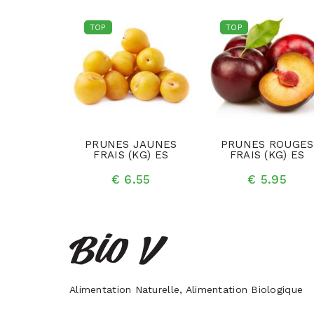
TOP
TOP
OT FRAIS
PRUNES JAUNES
PRUNES ROUGES
 FR
FRAIS (KG) ES
FRAIS (KG) ES
.99
€ 6.55
€ 5.95
Alimentation Naturelle, Alimentation Biologique