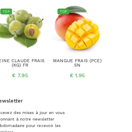
TOP
TOP
TOP
EINE CLAUDE FRAIS
MANGUE FRAIS (PCE)
MELON C
(KG) FR
SN
FRAIS
€ 7.95
€ 1.95
€ 
ewsletter
cevez des mises à jour en vous
onnant à notre newsletter
bdomadaire pour recevoir les