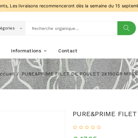
ients, Les livraisons recommenceront dès la semaine du 15 septem
égories
Informations
Contact
ccueil
PURE&PRIME FILET DE POULET 2X150GR MR6X
PURE&PRIME FILET